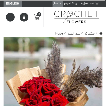
الوظائف
أتصل بنا
خريطة الموقع
استفسار
0
منتجات
عيد الحب
Hope